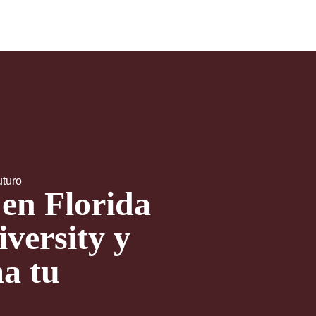
uturo
 en Florida
versity y
a tu