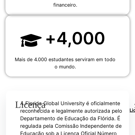
financeiro.
+
4,000
Mais de 4.000 estudantes serviram em todo
o mundo.
Licença
A Florida Global University é oficialmente
Li
reconhecida e legalmente autorizada pelo
Departamento de Educação da Flórida. É
regulada pela Comissão Independente de
Educação sob a Licença Oficial Número