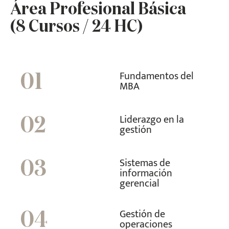
Área Profesional Básica
(8 Cursos / 24 HC)
Fundamentos del
01
MBA
Liderazgo en la
02
gestión
Sistemas de
03
información
gerencial
Gestión de
04
operaciones