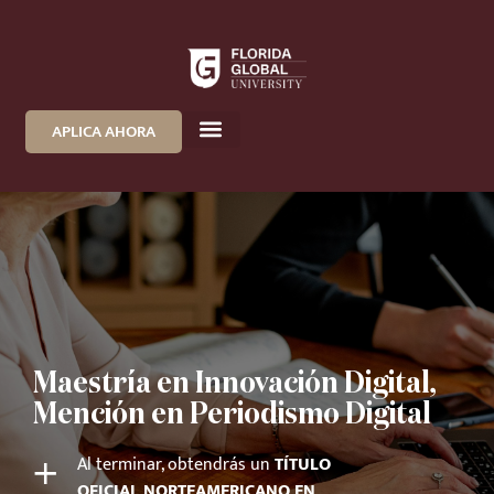
APLICA AHORA
Maestría en Innovación Digital,
Mención en Periodismo Digital
+
Al terminar, obtendrás un
TÍTULO
OFICIAL NORTEAMERICANO EN