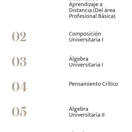
Aprendizaje a
Distancia (Del área
Profesional Básica)
Composición
02
Universitaria I
Álgebra
03
Universitaria I
Pensamiento Crítico
04
Álgebra
05
Universitaria II