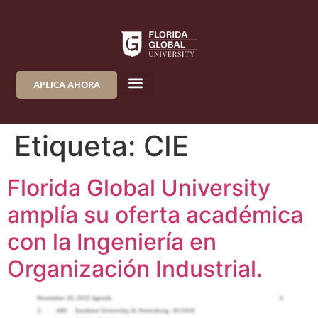
APLICA AHORA
Etiqueta:
CIE
Florida Global University
amplía su oferta académica
con la Ingeniería en
Organización Industrial.