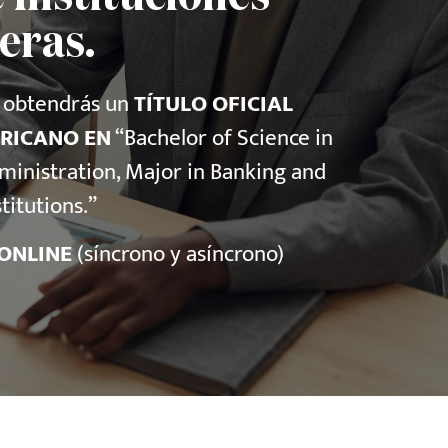
eras.
, obtendrás un
TÍTULO OFICIAL
RICANO EN
“Bachelor of Science in
ministration, Major in Banking and
stitutions.”
ONLINE
(síncrono y asíncrono)