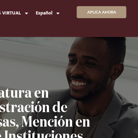
APLICA AHORA
 VIRTUAL
Español
atura en
stración de
as, Mención en
 Instituciones