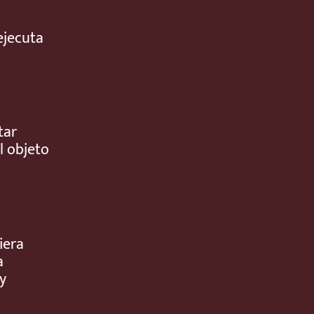
ejecuta
tar
l objeto
iera
a
y