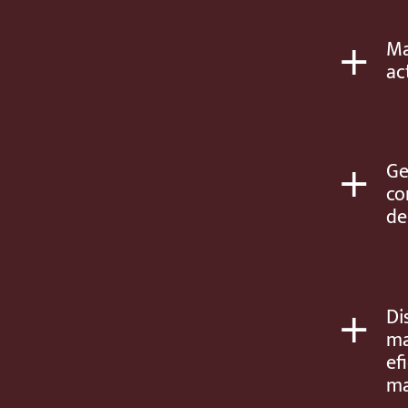
+
Ma
ac
+
Ge
co
de
+
Di
ma
ef
ma