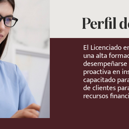
Perfil 
El Licenciado e
una alta formac
desempeñarse d
proactiva en in
capacitado par
de clientes par
recursos financ